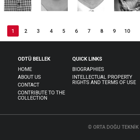
1
2
3
4
5
6
7
8
9
10
ODTÜ BELLEK
QUICK LINKS
HOME
BIOGRAPHIES
ABOUT US
INTELLECTUAL PROPERTY
RIGHTS AND TERMS OF USE
CONTACT
CONTRIBUTE TO THE
COLLECTION
© ORTA DOĞU TEKNİK 