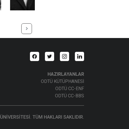
HAZIRLAYANLAR
ODTÜ KÜTÜPHANESİ
ODTÜ CC-ENF
ODTÜ CC-BBS
ÜNİVERSİTESİ. TÜM HAKLARI SAKLIDIR.