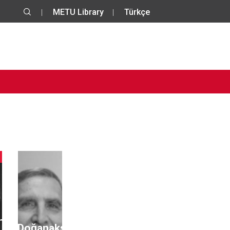
METU Library
Türkçe
ha
Ali Doğanaksoy