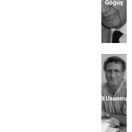
Göğüş
Ali Usanmaz
A