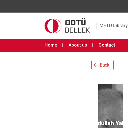
|
METU Library 
Home
About us
Contact
Back
Abdullah Yalç