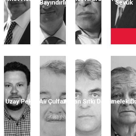
Bayındırlı
Sevük
li Uzay Peker
Ali Çulfaz
Ayhan Sıtkı Demir
Aymelek Ö