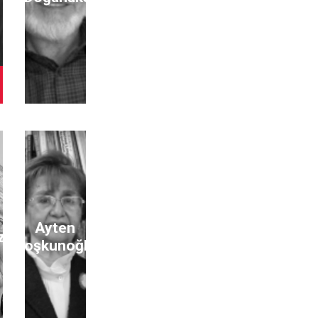
Ayten
zer
Coşkunoğlu