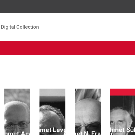
Digital Collection
ın
Ahmet Levent
Ahmet Sü
Ahmet Acar
Ahmet N. Eraslan