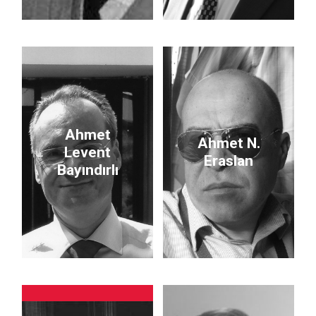
Ahmet
Ahmet N.
Levent
Eraslan
Bayındırlı