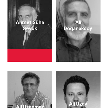
Ahmet Süha
Ali
Sevük
Doğanaksoy
Ali Uzay
Ali Usanmaz