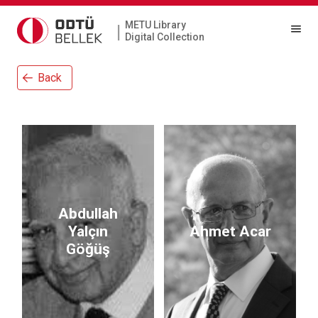
METU Library
|
Digital Collection
Back
Abdullah
Yalçın
Ahmet Acar
Göğüş