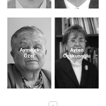
Aymelek
Ayten
Özer
Coşkunoğlu