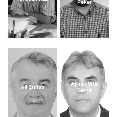
Peker
Ayhan Sıtkı
Ali Çulfaz
Demir