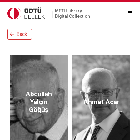
METU Library
|
Digital Collection
Back
Abdullah
Yalçın
Ahmet Acar
Göğüş