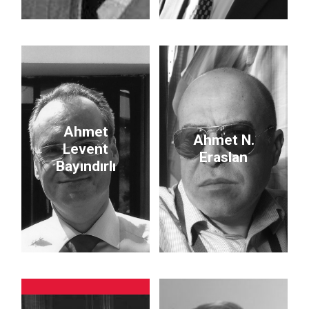
Ahmet
Ahmet N.
Levent
Eraslan
Bayındırlı