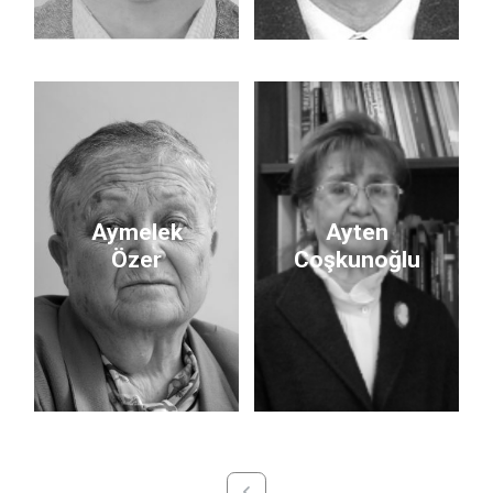
Aymelek
Ayten
Özer
Coşkunoğlu