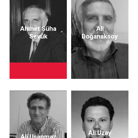
Ahmet Süha
Ali
Sevük
Doğanaksoy
Ali Uzay
Ali Usanmaz