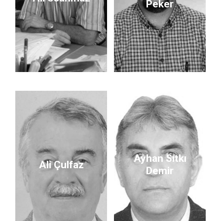
Peker
Ayhan Sıtkı
Ali Çulfaz
Demir