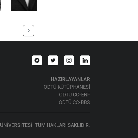
HAZIRLAYANLAR
ODTÜ KÜTÜPHANESİ
ODTÜ CC-ENF
ODTÜ CC-BBS
ÜNİVERSİTESİ. TÜM HAKLARI SAKLIDIR.