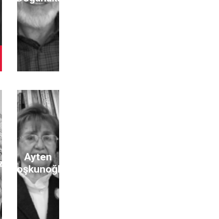
Ayten
zer
Coşkunoğlu