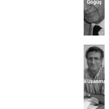
Göğüş
Ali Usanmaz
A