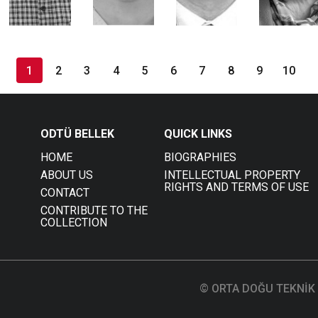
1
2
3
4
5
6
7
8
9
10
ODTÜ BELLEK
QUICK LINKS
HOME
BIOGRAPHIES
ABOUT US
INTELLECTUAL PROPERTY
RIGHTS AND TERMS OF USE
CONTACT
CONTRIBUTE TO THE
COLLECTION
© ORTA DOĞU TEKNİK 