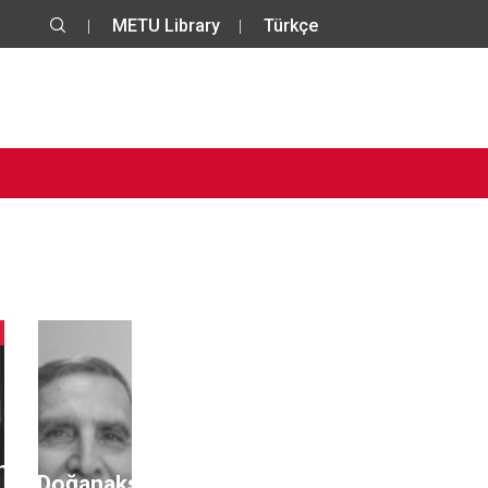
METU Library
Türkçe
ha
Ali Doğanaksoy