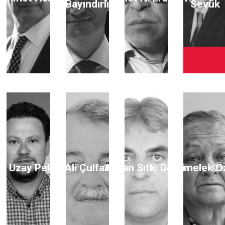
Bayındırlı
Sevük
li Uzay Peker
Ali Çulfaz
Ayhan Sıtkı Demir
Aymelek Ö