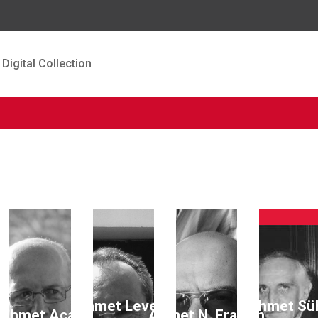
Digital Collection
ın
Ahmet Levent
Ahmet Sü
Ahmet Acar
Ahmet N. Eraslan