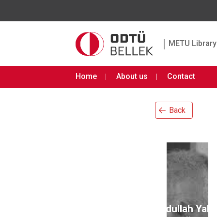
|
METU Library 
Home
About us
Contact
Back
Abdullah Yalç