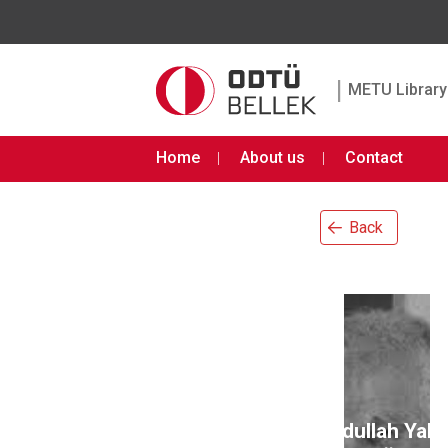
|
METU Library 
Home
About us
Contact
Back
Abdullah Yalç