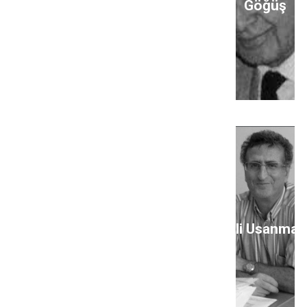
Göğüş
Ali Usanmaz
A