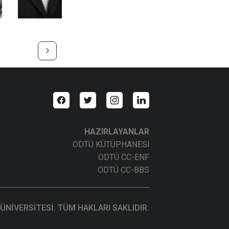
HAZIRLAYANLAR
ODTÜ KÜTÜPHANESİ
ODTÜ CC-ENF
ODTÜ CC-BBS
ÜNİVERSİTESİ. TÜM HAKLARI SAKLIDIR.