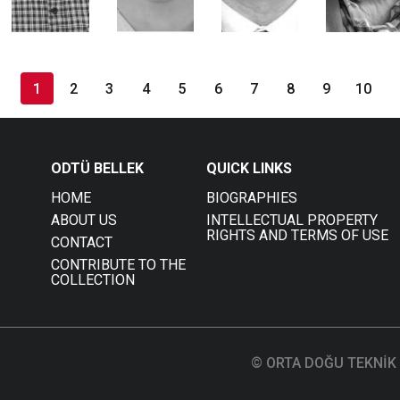
1
2
3
4
5
6
7
8
9
10
ODTÜ BELLEK
QUICK LINKS
HOME
BIOGRAPHIES
ABOUT US
INTELLECTUAL PROPERTY
RIGHTS AND TERMS OF USE
CONTACT
CONTRIBUTE TO THE
COLLECTION
© ORTA DOĞU TEKNİK 