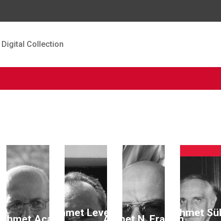
Digital Collection
ın
Ahmet Levent
Ahmet Sü
Ahmet Acar
Ahmet N. Eraslan