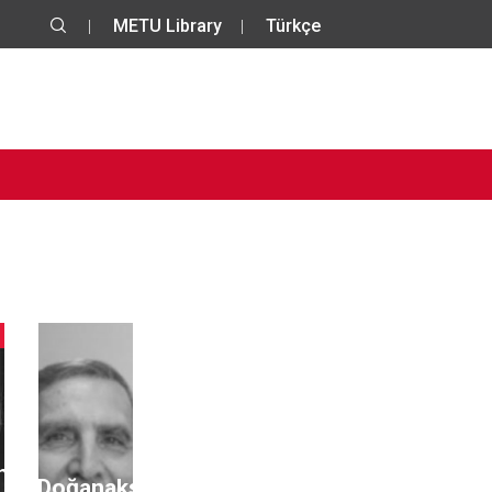
METU Library
Türkçe
ha
Ali Doğanaksoy