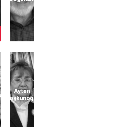
Ayten
zer
Coşkunoğlu