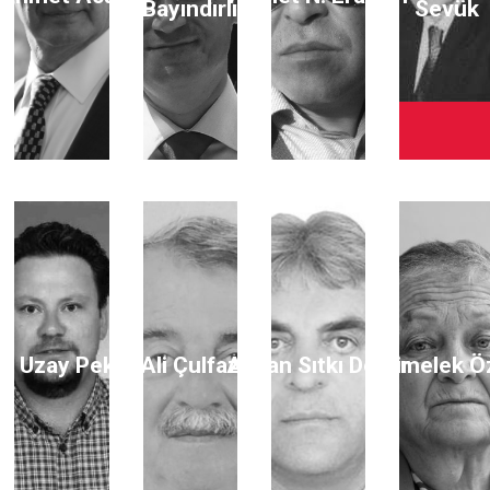
Bayındırlı
Sevük
li Uzay Peker
Ali Çulfaz
Ayhan Sıtkı Demir
Aymelek Ö