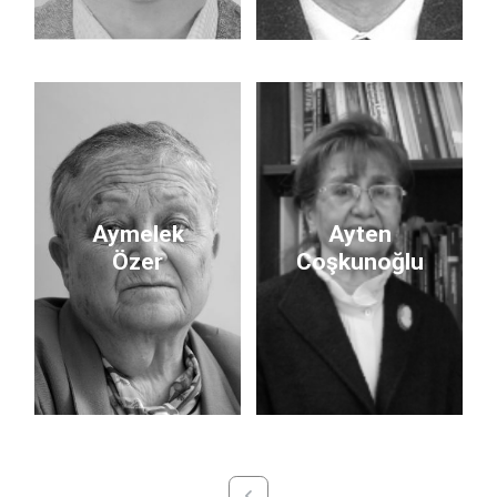
Aymelek
Ayten
Özer
Coşkunoğlu