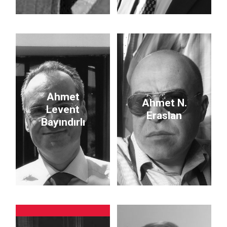
Ahmet
Ahmet N.
Levent
Eraslan
Bayındırlı