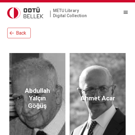
METU Library
|
Digital Collection
Back
Abdullah
Yalçın
Ahmet Acar
Göğüş