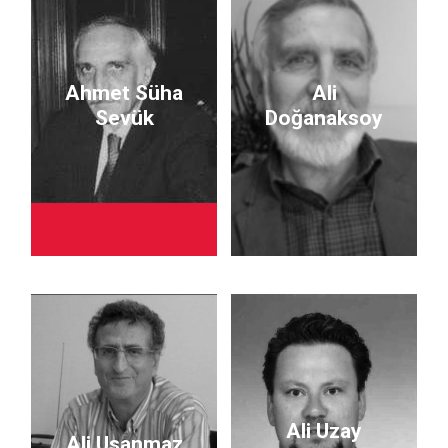
Ahmet Süha
Ali
Sevük
Doğanaksoy
Ali Uzay
Ali Usanmaz