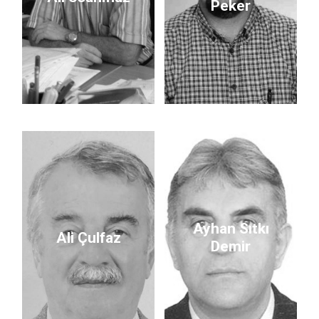
Peker
Ayhan Sıtkı
Ali Çulfaz
Demir