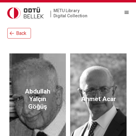
METU Library
|
Digital Collection
Back
Abdullah
Yalçın
Ahmet Acar
Göğüş