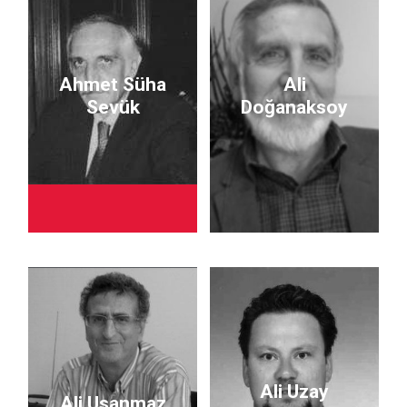
Ahmet Süha
Ali
Sevük
Doğanaksoy
Ali Uzay
Ali Usanmaz