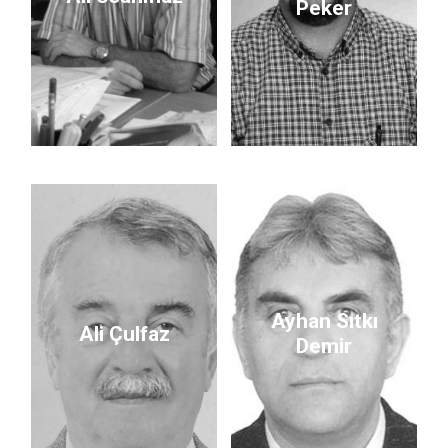
Peker
Ayhan Sıtkı
Ali Çulfaz
Demir