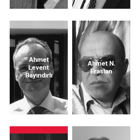
Ahmet
Ahmet N.
Levent
Eraslan
Bayındırlı