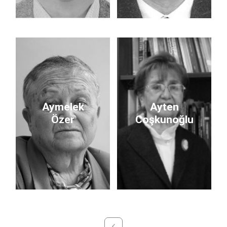
Aymelek
Ayten
Özer
Coşkunoğlu